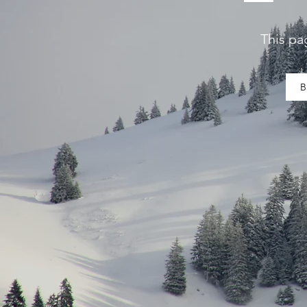
This pa
B