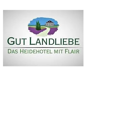
H
eidehotel Gut Landl
postal route 2
29320 Hermannsburg-
Tel. 05052 2088
Fax 05052 2812
info@gutlandliebe.de
© 2023 by Matthias Rexyg