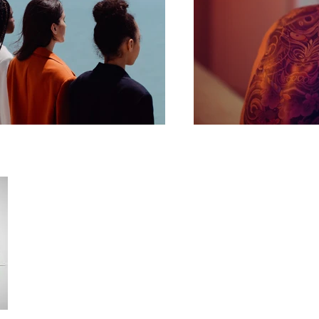
H
eidehotel Gut Landliebe GbR
imprint
postal route 2
data protection
29320 Hermannsburg-Weesen
Conditions
Tel. 05052 2088
Fax 05052 2812
info@gutlandliebe.de
© 2023 by Matthias Rexygel Design