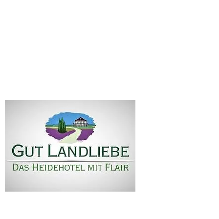
H
eidehotel Gut Landl
postal route 2
29320 Hermannsburg-
Tel. 05052 2088
Fax 05052 2812
info@gutlandliebe.de
© 2023 by Matthias Rexyg